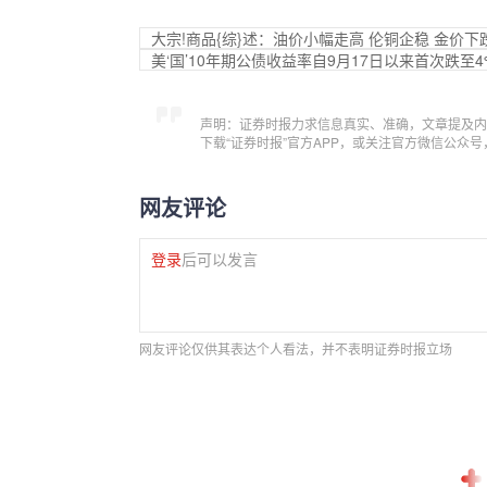
大宗!商品{综}述：油价小幅走高 伦铜企稳 金价下
美‘国’10年期公债收益率自9月17日以来首次跌至4
声明：证券时报力求信息真实、准确，文章提及内
下载“证券时报”官方APP，或关注官方微信公众
网友评论
登录
后可以发言
网友评论仅供其表达个人看法，并不表明证券时报立场