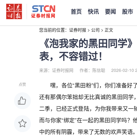
首页
快讯
要闻
股市
您当前的位置：
证券时报
>
公司
>
正文
《泡我家的黑田同学》
表，不容错过！
来源：证券时报网
作者：陈信聪
2026-02-10 
嘿，各位“黑田粉”们，你们准备好
点赞
还有那偶尔笨拙却无比真诚的黑田同学
二季，已经正式登陆，为你我带来又一
而与你家“绑定”在一起的黑田同学吗？
中的所有阴霾，带来了无数的欢声笑语