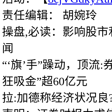
责任编辑： 胡婉玲
操盘,必读：影响股市利
闻
“‘旗’手”躁动，顶流:
狂吸金”超60亿元
拉:加德称经济状况良