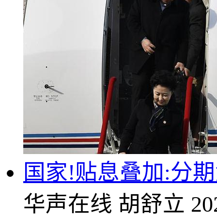
国家!贴息叠加:分
华声在线
胡舒立
20