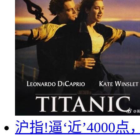
沪指!逼‘近’400