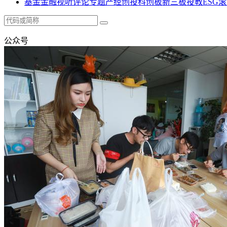
基金
金融
视听
评论
专题
产经
创投
科创板
新三板
投教
ESG
滚
公众号