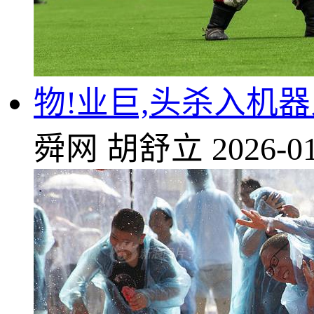
物!业巨,头杀入机
舜网
胡舒立
2026-01